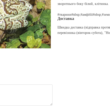
зворотнього боку білий, клітинка.
#тварини#nbsp;#амфібії#nbsp;#зем
Доставка
Швидка доставка (відправка протя
перевізника (вівторок-субота), "