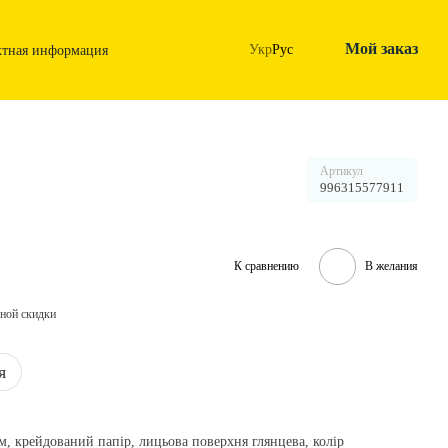
Мой заказ
Укр
Рус
ктная информация
Артикул
996315577911
К сравнению
В желания
ной скидки
я
/м, крейдований папір, лицьова поверхня глянцева, колір