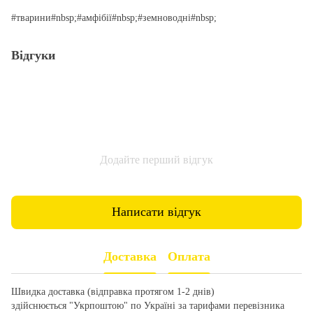
#тварини#nbsp;#амфібії#nbsp;#земноводні#nbsp;
Відгуки
Додайте перший відгук
Написати відгук
Доставка
Оплата
Швидка доставка (відправка протягом 1-2 днів)
здійснюється "Укрпоштою" по Україні за тарифами перевізника