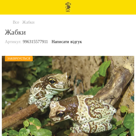
Все
Жабки
Жабки
Артикул:
996315577911
Написати відгук
ЗАКІНЧУЄТЬСЯ