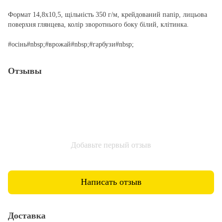
Формат 14,8х10,5, щільність 350 г/м, крейдований папір, лицьова
поверхня глянцева, колір зворотнього боку білий, клітинка.
#осінь#nbsp;#врожай#nbsp;#гарбузи#nbsp;
Отзывы
Добавьте первый отзыв
Написать отзыв
Доставка