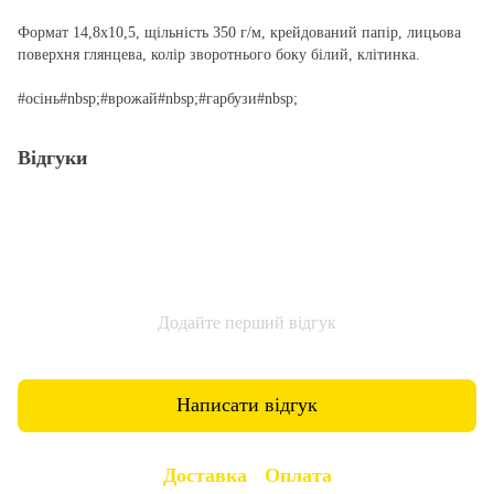
Формат 14,8х10,5, щільність 350 г/м, крейдований папір, лицьова
поверхня глянцева, колір зворотнього боку білий, клітинка.
#осінь#nbsp;#врожай#nbsp;#гарбузи#nbsp;
Відгуки
Додайте перший відгук
Написати відгук
Доставка
Оплата