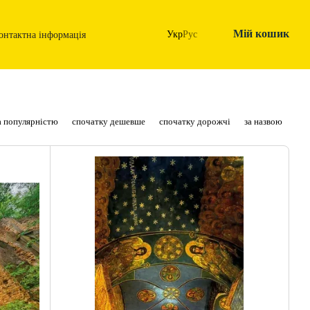
Мій кошик
Укр
Рус
онтактна інформація
а популярністю
спочатку дешевше
спочатку дорожчі
за назвою