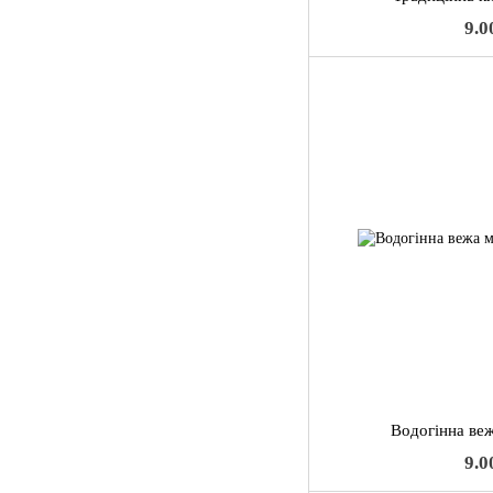
9.0
Водогінна ве
9.0