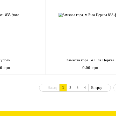
іуполь
Замкова гора, м.Біла Церква
00 грн
9.00 грн
Назад
1
2
3
4
Вперед