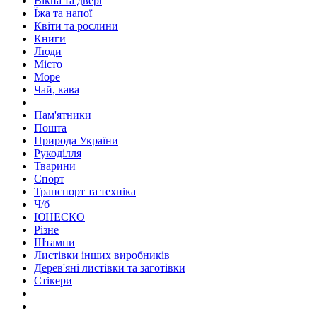
Вікна та двері
Їжа та напої
Квіти та рослини
Книги
Люди
Місто
Море
Чай, кава
Пам'ятники
Пошта
Природа України
Рукоділля
Тварини
Спорт
Транспорт та техніка
Ч/б
ЮНЕСКО
Різне
Штампи
Листівки інших виробників
Дерев'яні листівки та заготівки
Стікери