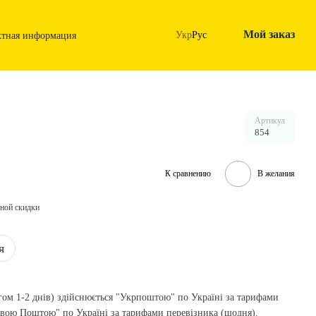
Мой заказ
Укр
Рус
ктная информация
Артикул
854
К сравнению
В желания
ной скидки
я
гом 1-2 днів) здійснюється "Укрпоштою" по Україні за тарифами
Новою Поштою" по Україні за тарифами перевізника (щодня).