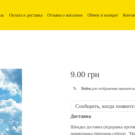
нас
Оплата и доставка
Отзывы о магазине
Обмен и возврат
Конта
9.00 грн
Войти
для отображения накопитель
%
Сообщить, когда появитс
Доставка
Швидка доставка (відправка протя
перевізника (вівторок-субота), "