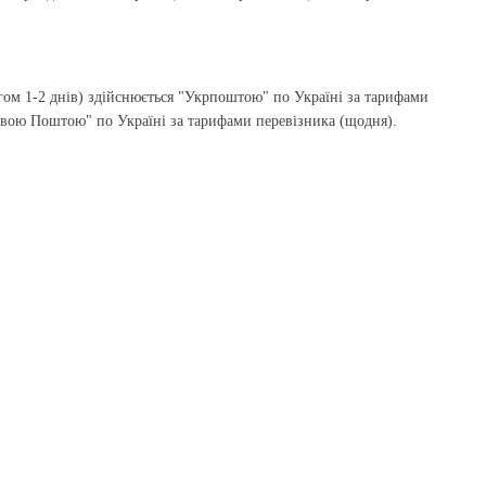
гом 1-2 днів) здійснюється "Укрпоштою" по Україні за тарифами
Новою Поштою" по Україні за тарифами перевізника (щодня).