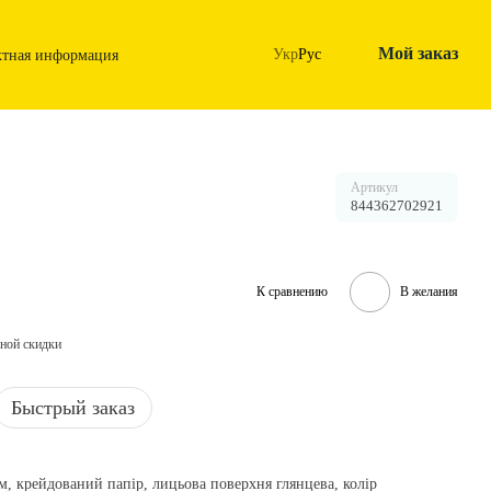
Мой заказ
Укр
Рус
ктная информация
Артикул
844362702921
К сравнению
В желания
ной скидки
Быстрый заказ
/м, крейдований папір, лицьова поверхня глянцева, колір