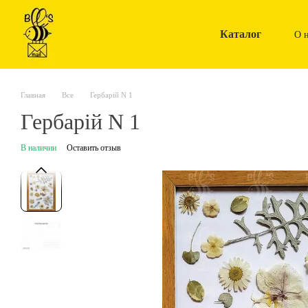
Перейти к основному контенту
Каталог
О 
Главная
Все
Гербарій N 1
Гербарій N 1
В наличии
Оставить отзыв