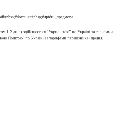
рій#nbsp;#ботаніка#nbsp;#дрібні_предмети
гом 1-2 днів) здійснюється "Укрпоштою" по Україні за тарифами
Новою Поштою" по Україні за тарифами перевізника (щодня).