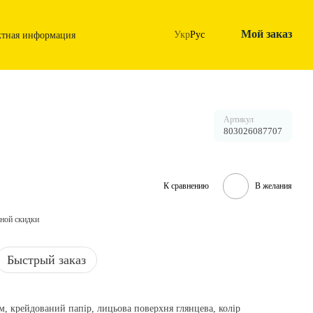
Мой заказ
Укр
Рус
ктная информация
Артикул
803026087707
К сравнению
В желания
ной скидки
Быстрый заказ
/м, крейдований папір, лицьова поверхня глянцева, колір