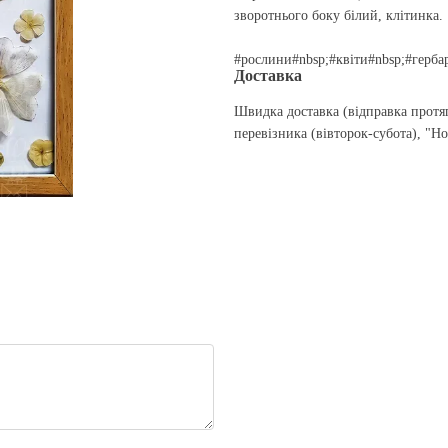
зворотнього боку білий, клітинка.
#рослини#nbsp;#квіти#nbsp;#герба
Доставка
Швидка доставка (відправка протя
перевізника (вівторок-субота), "