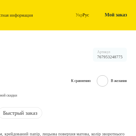
Мой заказ
Укр
Рус
ктная информация
Артикул
767953248775
К сравнению
В желания
ной скидки
Быстрый заказ
/м, крейдований папір, лицьова поверхня матова, колір зворотнього