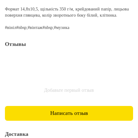
Формат 14,8х10,5, щільність 350 г/м, крейдований папір, лицьова
поверхня глянцева, колір зворотнього боку білий, клітинка.
#вініл#nbsp;#вінтаж#nbsp;#музика
Отзывы
Добавьте первый отзыв
Написать отзыв
Доставка