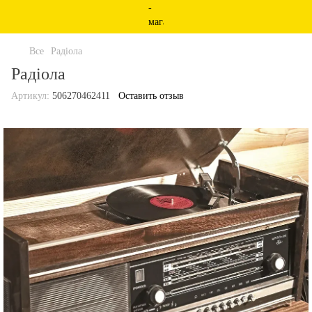
Все
Радіола
Радіола
Артикул:
506270462411
Оставить отзыв