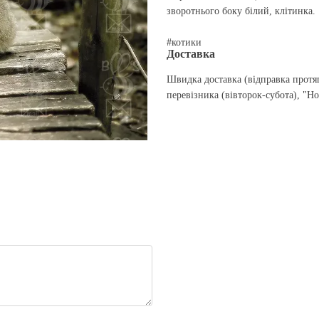
зворотнього боку білий, клітинка.
#котики
Доставка
Швидка доставка (відправка протя
перевізника (вівторок-субота), "