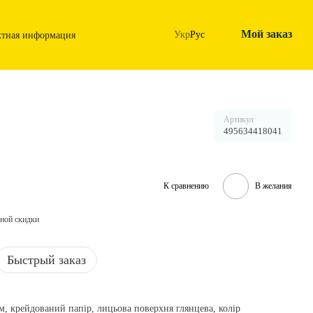
Мой заказ
Укр
Рус
ктная информация
Артикул
495634418041
К сравнению
В желания
ной скидки
Быстрый заказ
/м, крейдований папір, лицьова поверхня глянцева, колір