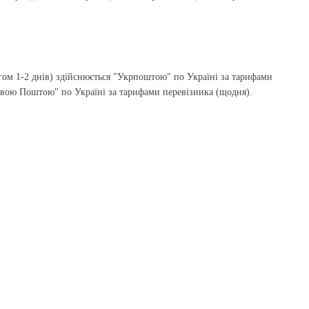
гом 1-2 днів) здійснюється "Укрпоштою" по Україні за тарифами
Новою Поштою" по Україні за тарифами перевізника (щодня).