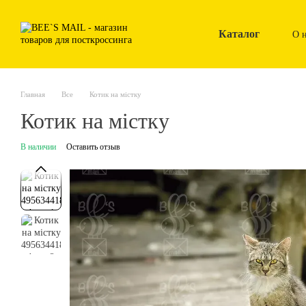
Перейти к основному контенту
Каталог
О 
Главная
Все
Котик на містку
Котик на містку
В наличии
Оставить отзыв