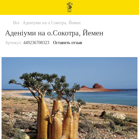
Все
Аденіуми на о.Сокотра, Йемен
Аденіуми на о.Сокотра, Йемен
Артикул:
449236708323
Оставить отзыв