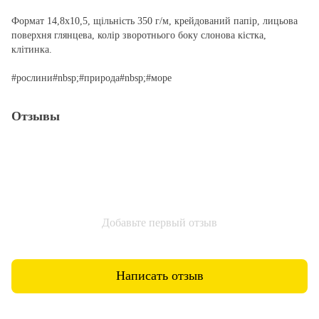
Формат 14,8х10,5, щільність 350 г/м, крейдований папір, лицьова
поверхня глянцева, колір зворотнього боку слонова кістка,
клітинка.
#рослини#nbsp;#природа#nbsp;#море
Отзывы
Добавьте первый отзыв
Написать отзыв