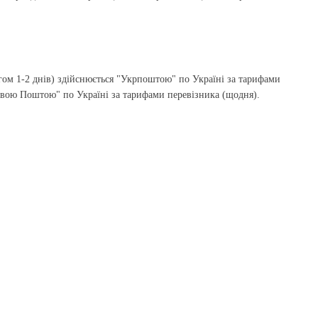
гом 1-2 днів) здійснюється "Укрпоштою" по Україні за тарифами
Новою Поштою" по Україні за тарифами перевізника (щодня).