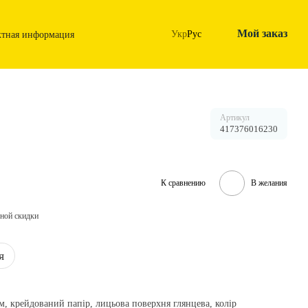
Мой заказ
Укр
Рус
ктная информация
Артикул
417376016230
К сравнению
В желания
ной скидки
я
/м, крейдований папір, лицьова поверхня глянцева, колір