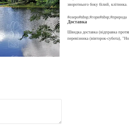
зворотнього боку білий, клітинка.
#озеро#nbsp;#гори#nbsp;#природа
Доставка
Швидка доставка (відправка протя
перевізника (вівторок-субота), "