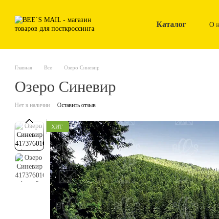
Перейти к основному контенту
Каталог
О 
Главная
Все
Озеро Синевир
Озеро Синевир
Нет в наличии
Оставить отзыв
ХИТ