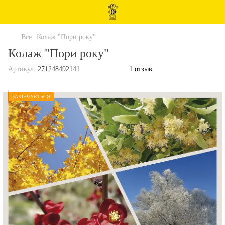
Все
Колаж "Пори року"
Колаж "Пори року"
Артикул:
271248492141
1 отзыв
ЗАКІНЧУЄТЬСЯ