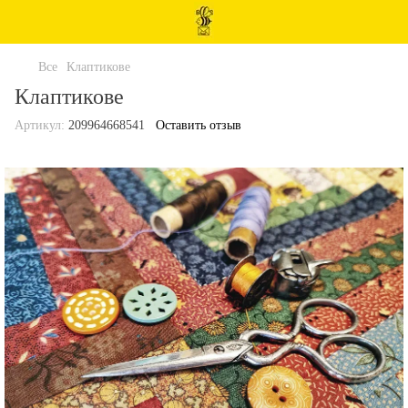
Все
Клаптикове
Клаптикове
Артикул:
209964668541
Оставить отзыв