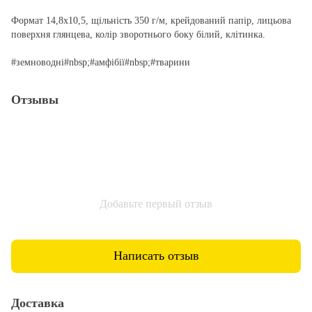
Формат 14,8х10,5, щільність 350 г/м, крейдований папір, лицьова
поверхня глянцева, колір зворотнього боку білий, клітинка.
#земноводні#nbsp;#амфібії#nbsp;#тварини
Отзывы
Добавьте первый отзыв
Написать отзыв
Доставка