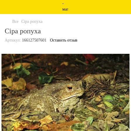
Все
Сіра ропуха
Сіра ропуха
Артикул:
166127507601
Оставить отзыв