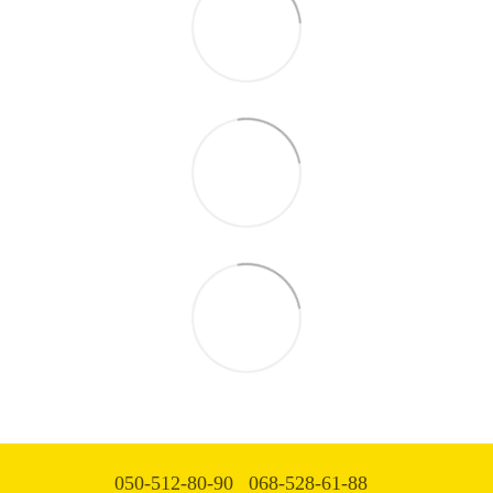
050-512-80-90
068-528-61-88