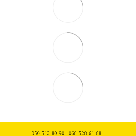
050-512-80-90
068-528-61-88