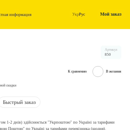
Мой заказ
Укр
Рус
ктная информация
Артикул
850
К сравнению
В желания
ной скидки
Быстрый заказ
гом 1-2 днів) здійснюється "Укрпоштою" по Україні за тарифами
Новою Поштою" по Україні за тарифами перевізника (щодня).