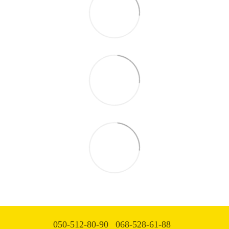
050-512-80-90
068-528-61-88