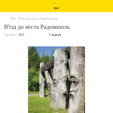
Все
В'їзд до міста Радомишль
В'їзд до міста Радомишль
Артикул:
663
1 відгук