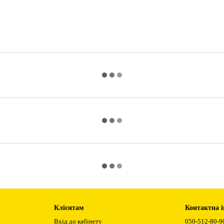
Клієнтам
Контактна 
Вхід до кабінету
050-512-80-9