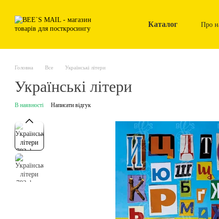
Перейти до основного контенту
Каталог
Про н
Головна
Все
Українські літери
Українські літери
В наявності
Написати відгук