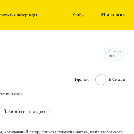
Мій кошик
Укр
Рус
онтактна інформація
Артикул
783
Порівняти
В бажання
вальної знижки
Замовити швидко
/м, крейдований папір, лицьова поверхня матова, колір зворотнього