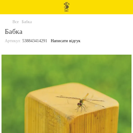
Все
Бабка
Бабка
Артикул:
538843414291
Написати відгук