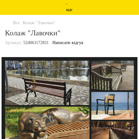
Все
Колаж "Лавочки"
Колаж "Лавочки"
Артикул:
524061172811
Написати відгук