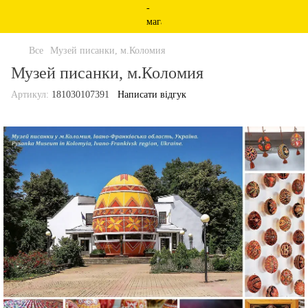
Все
Музей писанки, м.Коломия
Музей писанки, м.Коломия
Артикул:
181030107391
Написати відгук