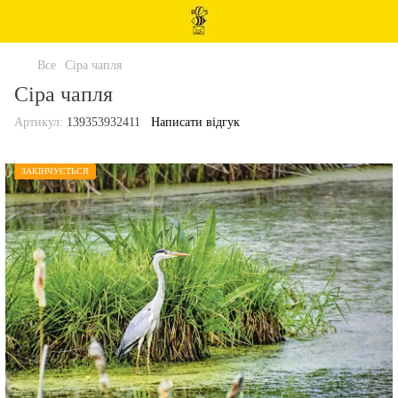
Все
Сіра чапля
Сіра чапля
Артикул:
139353932411
Написати відгук
ЗАКІНЧУЄТЬСЯ