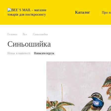
Перейти до основного контенту
Каталог
Про н
Головна
Все
Синьошийка
Синьошийка
Немає в наявності
Написати відгук