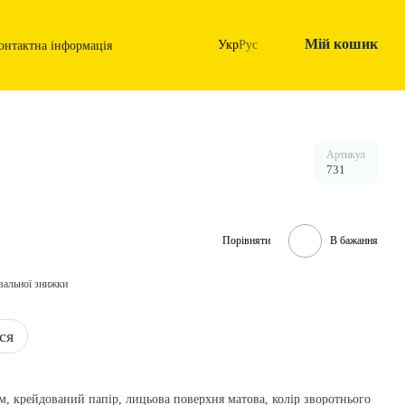
Мій кошик
Укр
Рус
онтактна інформація
Артикул
731
Порівняти
В бажання
вальної знижки
ся
/м, крейдований папір, лицьова поверхня матова, колір зворотнього