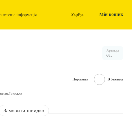
Мій кошик
Укр
Рус
онтактна інформація
Артикул
685
Порівняти
В бажання
вальної знижки
Замовити швидко