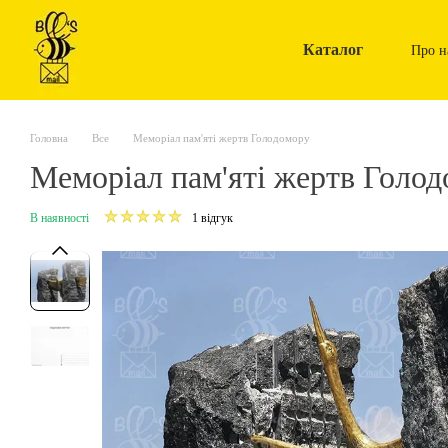
Перейти до основного контенту
Каталог
Про н
Головна
Все
Меморіал пам'яті жертв Голодомору
Меморіал пам'яті жертв Голо
В наявності
1 відгук