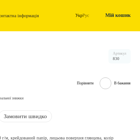
Мій кошик
Укр
Рус
онтактна інформація
Артикул
830
Порівняти
В бажання
вальної знижки
Замовити швидко
0 г/м, крейдований папір, лицьова поверхня глянцева, колір