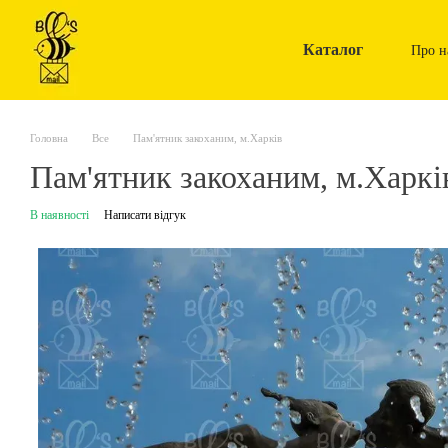
Перейти до основного контенту
Каталог
Про н
Головна
Все
Пам'ятник закоханим, м.Харків
Пам'ятник закоханим, м.Харкі
В наявності
Написати відгук