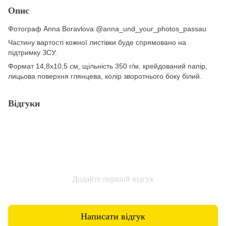
Опис
Фотограф
Anna Boravlova @anna_und_your_photos_passau
Частину вартості кожної листівки буде спрямовано на
підтримку ЗСУ.
Формат 14,8х10,5 см, щільність 350 г/м, крейдований папір,
лицьова поверхня глянцева, колір зворотнього боку білий.
Відгуки
Додайте перший відгук
Написати відгук