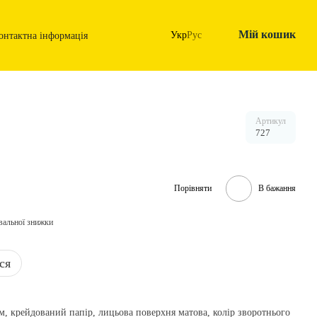
Мій кошик
Укр
Рус
онтактна інформація
Артикул
727
Порівняти
В бажання
вальної знижки
ся
/м, крейдований папір, лицьова поверхня матова, колір зворотнього