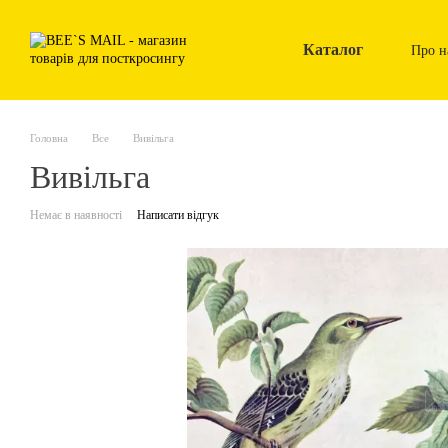
Перейти до основного контенту
Каталог
Про н
Головна
Все
Вивільга
Вивільга
Немає в наявності
Написати відгук