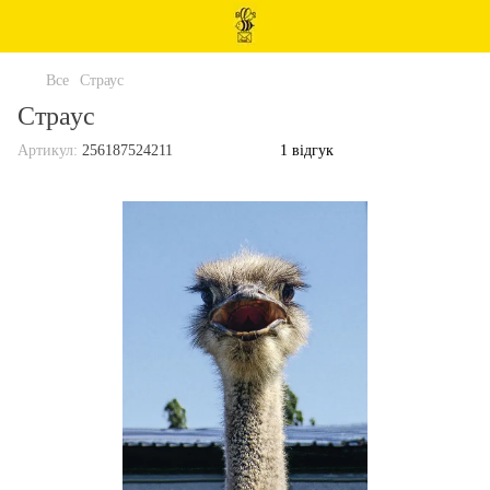
Все
Страус
Страус
Артикул:
256187524211
1 відгук